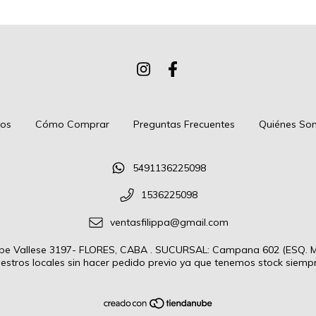
tos
Cómo Comprar
Preguntas Frecuentes
Quiénes So
5491136225098
1536225098
ventasfilippa@gmail.com
 Vallese 3197- FLORES, CABA . SUCURSAL: Campana 602 (ESQ. Mo
estros locales sin hacer pedido previo ya que tenemos stock siempre