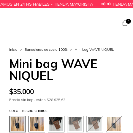
S HABILES - TIENDA MAYORISTA
📢 📢 TIENDA MAYORISTA - 
0
Inicio
>
Bandoleras de cuero 100%
>
Mini bag WAVE NIQUEL
Mini bag WAVE
NIQUEL
$35.000
Precio sin impuestos
$28.925,62
COLOR:
NEGRO CHAROL