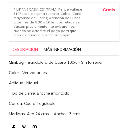
FILIPPA ( CASA CENTRAL)
Felipe Vallese
Gratis
3197 (casi esquina cuenca), Caba. (Zona
mayorista de Flores) Atención de Lunes
a viernes de 8.30 a 16 hs. Los retiros se
pactan previamente - te avisaremos
cuando se acredite el pago para que
puedas pasar a buscar tu compra!
DESCRIPCIÓN
MÁS INFORMACIÓN
Minibag - Bandolera de Cuero 100% - Sin forreria.
Color: Ver variantes
Aplique : Niquel.
Tipo de cierre: Broche imantado
Correa: Cuero (regulable)
Medidas: Alto 24 cms. - Ancho 13 cms.