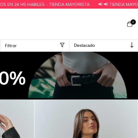
ISTA
📢 📢 TIENDA MAYORISTA - HACE TU PEDIDO AHORA, CO
0
Filtrar
00%