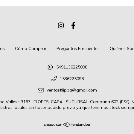
tos
Cómo Comprar
Preguntas Frecuentes
Quiénes So
5491136225098
1536225098
ventasfilippa@gmail.com
 Vallese 3197- FLORES, CABA . SUCURSAL: Campana 602 (ESQ. Mo
estros locales sin hacer pedido previo ya que tenemos stock siempre