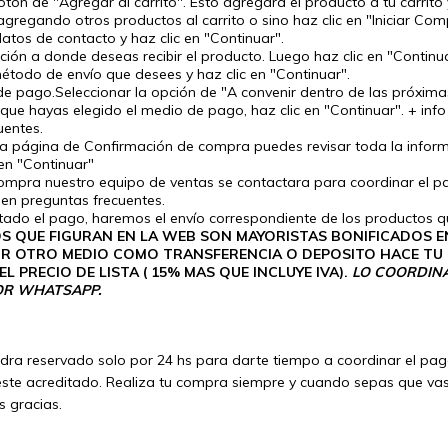
botón de "Agregar al carrito". Esto agregará el producto a tu carrito 
gregando otros productos al carrito o sino haz clic en "Iniciar Com
atos de contacto y haz clic en "Continuar".
cción a donde deseas recibir el producto. Luego haz clic en "Continua
étodo de envío que desees y haz clic en "Continuar".
 de pago.Seleccionar la opción de "A convenir dentro de las próxima
 que hayas elegido el medio de pago, haz clic en "Continuar". + inf
uentes.
la página de Confirmación de compra puedes revisar toda la infor
en "Continuar"
 compra nuestro equipo de ventas se contactara para coordinar el p
 en preguntas frecuentes.
tado el pago, haremos el envío correspondiente de los productos
S QUE FIGURAN EN LA WEB SON MAYORISTAS BONIFICADOS EN 
R OTRO MEDIO COMO TRANSFERENCIA O DEPOSITO HACE TU
L PRECIO DE LISTA ( 15% MAS QUE INCLUYE IVA).
LO COORDINA
OR WHATSAPP.
ra reservado solo por 24 hs para darte tiempo a coordinar el pag
ste acreditado. Realiza tu compra siempre y cuando sepas que va
s gracias.