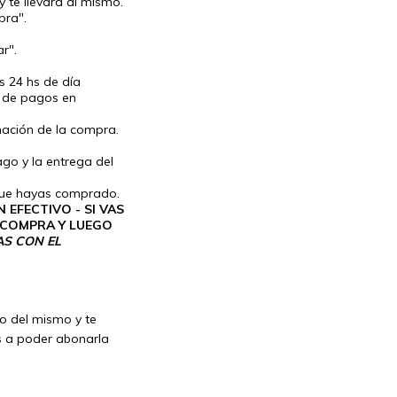
y te llevará al mismo.
pra".
r".
s 24 hs de día
o de pagos en
mación de la compra.
ago y la entrega del
 que hayas comprado.
EFECTIVO - SI VAS
 COMPRA Y LUEGO
S CON EL
o del mismo y te
s a poder abonarla