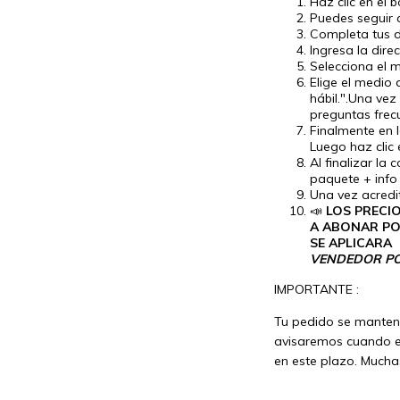
Haz clic en el 
Puedes seguir a
Completa tus d
Ingresa la dire
Selecciona el m
Elige el medio
hábil.".Una vez
preguntas frec
Finalmente en 
Luego haz clic 
Al finalizar la
paquete + info
Una vez acredi
📣
LOS PRECIO
A ABONAR PO
SE APLICARA E
VENDEDOR P
IMPORTANTE :
Tu pedido se mantend
avisaremos cuando e
en este plazo. Mucha