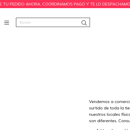
 TU PEDIDO AHORA, COORDINAMOS PAGO Y TE LO DESPACHAMOS E
Vendemos a comercia
surtido de toda la t
nuestros locales fís
son diferentes, Cons