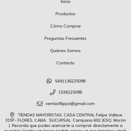
Inicio
Productos
Cómo Comprar
Preguntas Frecuentes
Quiénes Somos
Contacto
5491136225098
1536225098
ventasfilippa@gmail.com
TIENDAS MAYORISTAS: CASA CENTRAL Felipe Vallese
3197- FLORES, CABA . SUCURSAL: Campana 602 (ESQ. Morón
). Recorda que podes acercarte a comprar directamente a
nuestros locales sin hacer pedido previo ya que tenemos stock