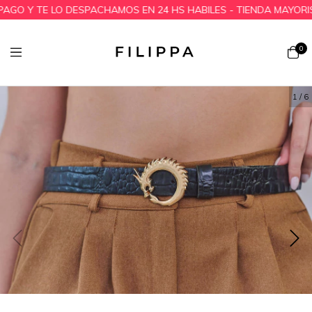
O Y TE LO DESPACHAMOS EN 24 HS HABILES - TIENDA MAYORIST
0
1
/
6