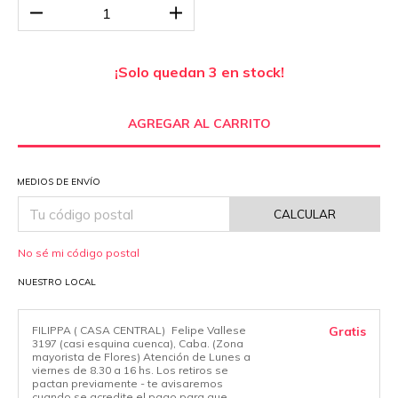
¡Solo quedan
3
en stock!
MEDIOS DE ENVÍO
CALCULAR
No sé mi código postal
NUESTRO LOCAL
FILIPPA ( CASA CENTRAL)
Felipe Vallese
Gratis
3197 (casi esquina cuenca), Caba. (Zona
mayorista de Flores) Atención de Lunes a
viernes de 8.30 a 16 hs. Los retiros se
pactan previamente - te avisaremos
cuando se acredite el pago para que