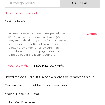
CALCULAR
No sé mi código postal
NUESTRO LOCAL
FILIPPA ( CASA CENTRAL)
Felipe Vallese
Gratis
3197 (casi esquina cuenca), Caba. (Zona
mayorista de Flores) Atención de Lunes a
viernes de 8.30 a 16 hs. Los retiros se
pactan previamente - te avisaremos
cuando se acredite el pago para que
puedas pasar a buscar tu compra!
DESCRIPCIÓN
MÁS INFORMACIÓN
Brazalete de Cuero 100% con 4 hileras de remaches niquel.
Con broches regulables en dos posiciones.
Ancho: Pase 40 (4 cm)
Color: Ver Variantes.